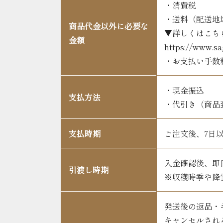
・消費税
・送料（配送地
商品代金以外に必要な
▼詳しくはこち
金額
https://www.sa
・お支払い手数
・現金振込
支払方法
・代引き（商品
支払時期
ご注文後、7日
入金確認後、即
引渡し時期
※収穫時季や降
発送後の返品・
キャンセルされ