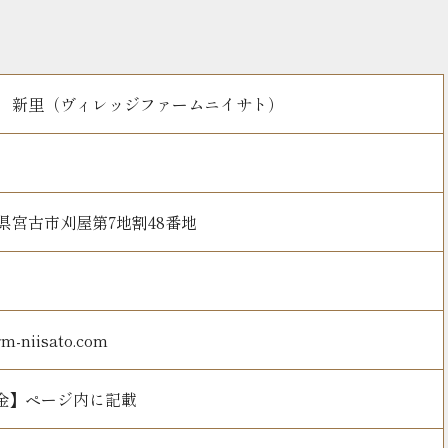
Farm 新里（ヴィレッジファームニイサト）
 岩手県宮古市刈屋第7地割48番地
rm-niisato.com
金
】ページ内に記載